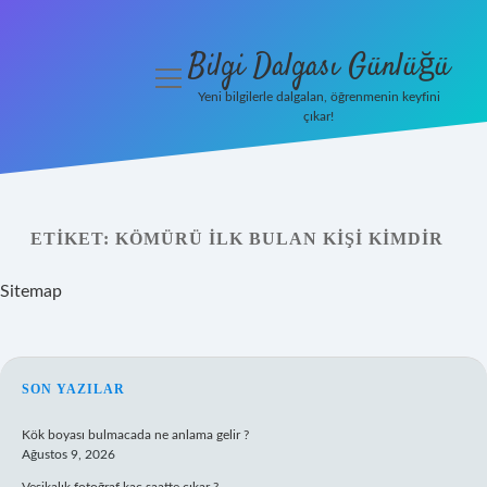
Bilgi Dalgası Günlüğü
menüyü
aç
Yeni bilgilerle dalgalan, öğrenmenin keyfini
çıkar!
Anasayfa
Gizlilik
Politikası
ETIKET:
KÖMÜRÜ ILK BULAN KIŞI KIMDIR
Yasal Uyarı
Sitemap
Hakkımızda
SIDEBAR
SON YAZILAR
Kök boyası bulmacada ne anlama gelir ?
Ağustos 9, 2026