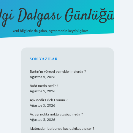
lgi Dalgası Günlüğü
Yeni bilgilerle dalgalan, öğrenmenin keyfini çıkar!
tulipbet
SIDEBAR
SON YAZILAR
Bartın’ın yöresel yemekleri nelerdir ?
Ağustos 5, 2026
Baht metin nedir ?
Ağustos 5, 2026
Aşk nedir Erich Fromm ?
Ağustos 5, 2026
Aç ayı nokta nokta atasözü nedir ?
Ağustos 5, 2026
Islatmadan barbunya kaç dakikada pişer ?