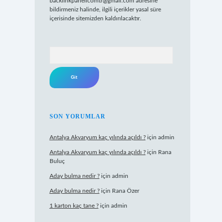
backlinkpanelicomtr@gmail.com
adresine
bildirmeniz halinde, ilgili içerikler yasal süre
içerisinde sitemizden kaldırılacaktır.
Arama
SON YORUMLAR
Antalya Akvaryum kaç yılında açıldı ?
için
admin
Antalya Akvaryum kaç yılında açıldı ?
için
Rana
Buluç
Aday bulma nedir ?
için
admin
Aday bulma nedir ?
için
Rana Özer
1 karton kaç tane ?
için
admin