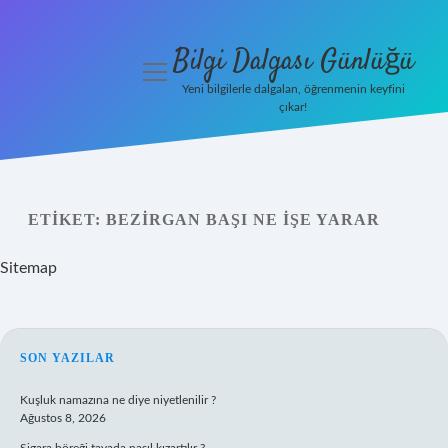
Bilgi Dalgası Günlüğü
menüyü
aç
Yeni bilgilerle dalgalan, öğrenmenin keyfini
çıkar!
Anasayfa
Gizlilik
Politikası
ETIKET:
BEZIRGAN BAŞI NE IŞE YARAR
Yasal Uyarı
Sitemap
Hakkımızda
SIDEBAR
SON YAZILAR
Kuşluk namazına ne diye niyetlenilir ?
Ağustos 8, 2026