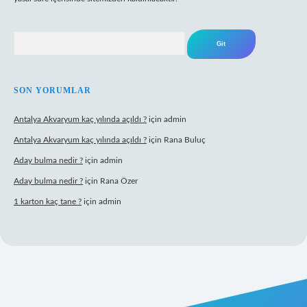
Arama
SON YORUMLAR
Antalya Akvaryum kaç yılında açıldı ?
için
admin
Antalya Akvaryum kaç yılında açıldı ?
için
Rana Buluç
Aday bulma nedir ?
için
admin
Aday bulma nedir ?
için
Rana Özer
1 karton kaç tane ?
için
admin
ipbet