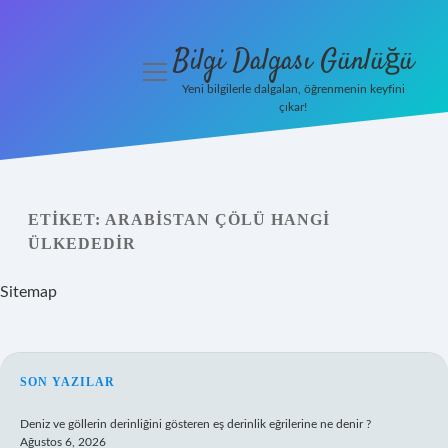
Bilgi Dalgası Günlüğü
menüyü
aç
Yeni bilgilerle dalgalan, öğrenmenin keyfini
çıkar!
Anasayfa
Gizlilik
Politikası
ETIKET:
ARABISTAN ÇÖLÜ HANGI
ÜLKEDEDIR
Yasal Uyarı
Sitemap
Hakkımızda
SIDEBAR
SON YAZILAR
Deniz ve göllerin derinliğini gösteren eş derinlik eğrilerine ne denir ?
Ağustos 6, 2026