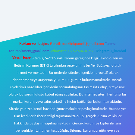
tulipbet
Reklam ve İletişim:
E-mail:
backlinkpaneli@gmail.com
Teams:
forumhizmeti@gmail.com
Whatsapp: 0262 606 0 726
Telegram: @karabul
Yasal Uyarı:
Sitemiz, 5651 Sayılı Kanun gereğince Bilgi Teknolojileri ve
İletişim Kurumu (BTK) tarafından onaylanmış bir Yer Sağlayıcı olarak
hizmet vermektedir. Bu nedenle, sitedeki içerikleri proaktif olarak
denetleme veya araştırma yükümlülüğümüz bulunmamaktadır. Ancak,
üyelerimiz yazdıkları içeriklerin sorumluluğunu taşımakta olup, siteye üye
olarak bu sorumluluğu kabul etmiş sayılırlar. Bu internet sitesi, herhangi bir
marka, kurum veya şahıs şirketi ile hiçbir bağlantısı bulunmamaktadır.
Sitede yalnızca kendi hazırladığımız makaleler paylaşılmaktadır. Burada yer
alan içerikler haber niteliği taşımamakta olup, gerçek kurum ve kişiler
hakkında paylaşım yapılmamaktadır. Gerçek kurum ve kişiler ile isim
benzerlikleri tamamen tesadüfidir. Sitemiz, kar amacı gütmeyen ve