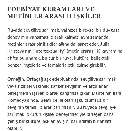
EDEBIYAT KURAMLARI VE
METINLER ARASI İLIŞKILER
Rüyada sevgiliye sarılmak, yalnızca bireysel bir duygusal
deneyimin yansıması olarak kalmaz; aynı zamanda
metinler arası bir ilişkiler ağına da işaret eder. Julia
Kristeva’nın “intertextuality” (metinlerarasılık) kavramına
atıfta bulunarak, bu tür bir rüya, kültürel bellekteki
benzer imgelerle ve temalarla etkileşime girebilir.
Örneğin, Ortaçağ aşk edebiyatında, sevgiliye sarılmak
veya fiziksel yakınlık, saf bir sevginin ve arzulanan
birleşmenin işareti olarak karşımıza çıkar. Dante’nin İlahi
Komedya’sında, Beatrice ile olan aşkı, ölümsüz bir
sevginin temsili olarak tanımlanır. Bu rüyada sevgiliye
sarılmak, okurun kişisel deneyimleriyle birleşen daha
geniş bir kültürel aşk anlayışını barındıran bir anlatı
olabilir.