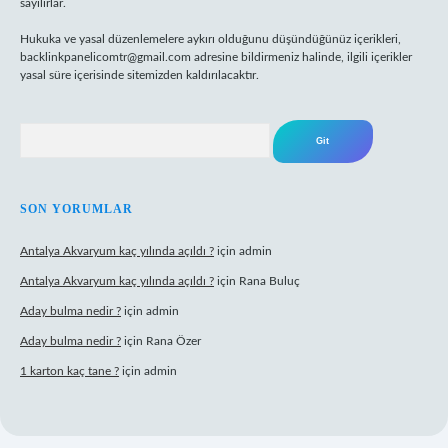
sayılırlar.
Hukuka ve yasal düzenlemelere aykırı olduğunu düşündüğünüz içerikleri,
backlinkpanelicomtr@gmail.com
adresine bildirmeniz halinde, ilgili içerikler
yasal süre içerisinde sitemizden kaldırılacaktır.
Arama
SON YORUMLAR
Antalya Akvaryum kaç yılında açıldı ?
için
admin
Antalya Akvaryum kaç yılında açıldı ?
için
Rana Buluç
Aday bulma nedir ?
için
admin
Aday bulma nedir ?
için
Rana Özer
1 karton kaç tane ?
için
admin