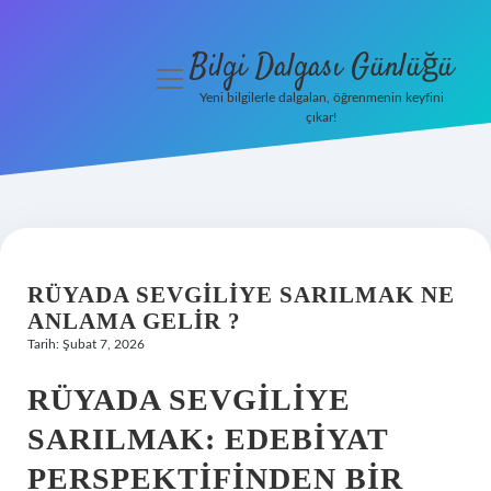
Bilgi Dalgası Günlüğü
menüyü
aç
Yeni bilgilerle dalgalan, öğrenmenin keyfini
çıkar!
Anasayfa
Gizlilik
Politikası
Yasal Uyarı
RÜYADA SEVGILIYE SARILMAK NE
ANLAMA GELIR ?
Hakkımızda
Tarih: Şubat 7, 2026
RÜYADA SEVGILIYE
SARILMAK: EDEBIYAT
PERSPEKTIFINDEN BIR