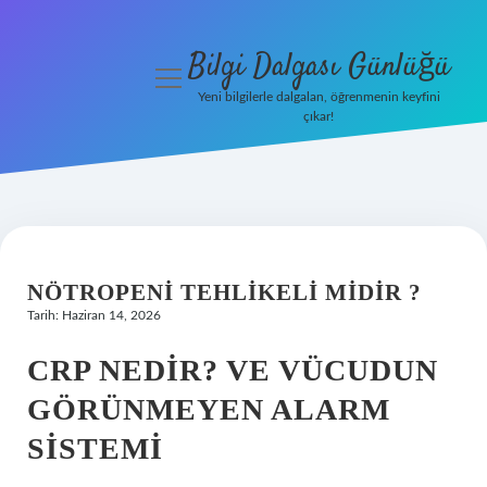
Bilgi Dalgası Günlüğü
menüyü
aç
Yeni bilgilerle dalgalan, öğrenmenin keyfini
çıkar!
Anasayfa
Gizlilik
Politikası
Yasal Uyarı
NÖTROPENI TEHLIKELI MIDIR ?
Tarih: Haziran 14, 2026
Hakkımızda
CRP NEDIR? VE VÜCUDUN
GÖRÜNMEYEN ALARM
SISTEMI