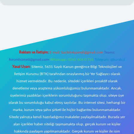
tulipbet
Reklam ve İletişim:
E-mail:
backlinkpaneli@gmail.com
Teams:
forumhizmeti@gmail.com
Whatsapp: 0262 606 0 726
Telegram: @karabul
Yasal Uyarı:
Sitemiz, 5651 Sayılı Kanun gereğince Bilgi Teknolojileri ve
İletişim Kurumu (BTK) tarafından onaylanmış bir Yer Sağlayıcı olarak
hizmet vermektedir. Bu nedenle, sitedeki içerikleri proaktif olarak
denetleme veya araştırma yükümlülüğümüz bulunmamaktadır. Ancak,
üyelerimiz yazdıkları içeriklerin sorumluluğunu taşımakta olup, siteye üye
olarak bu sorumluluğu kabul etmiş sayılırlar. Bu internet sitesi, herhangi bir
marka, kurum veya şahıs şirketi ile hiçbir bağlantısı bulunmamaktadır.
Sitede yalnızca kendi hazırladığımız makaleler paylaşılmaktadır. Burada yer
alan içerikler haber niteliği taşımamakta olup, gerçek kurum ve kişiler
hakkında paylaşım yapılmamaktadır. Gerçek kurum ve kişiler ile isim