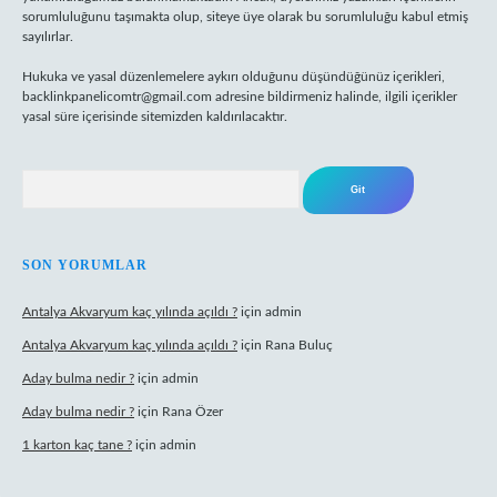
sorumluluğunu taşımakta olup, siteye üye olarak bu sorumluluğu kabul etmiş
sayılırlar.
Hukuka ve yasal düzenlemelere aykırı olduğunu düşündüğünüz içerikleri,
backlinkpanelicomtr@gmail.com
adresine bildirmeniz halinde, ilgili içerikler
yasal süre içerisinde sitemizden kaldırılacaktır.
Arama
SON YORUMLAR
Antalya Akvaryum kaç yılında açıldı ?
için
admin
Antalya Akvaryum kaç yılında açıldı ?
için
Rana Buluç
Aday bulma nedir ?
için
admin
Aday bulma nedir ?
için
Rana Özer
1 karton kaç tane ?
için
admin