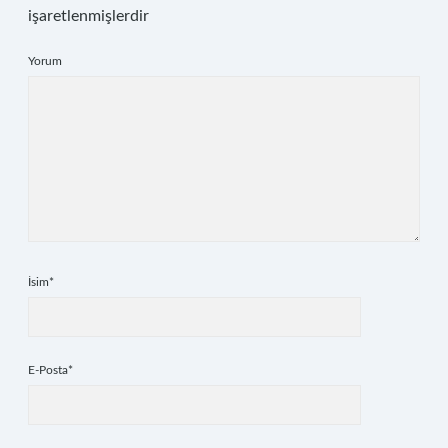
işaretlenmişlerdir
Yorum
İsim*
E-Posta*