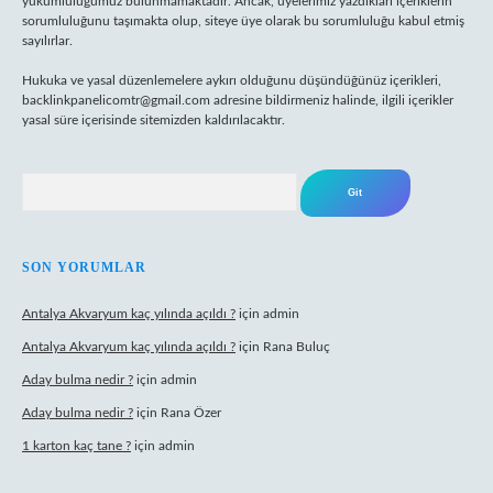
yükümlülüğümüz bulunmamaktadır. Ancak, üyelerimiz yazdıkları içeriklerin
sorumluluğunu taşımakta olup, siteye üye olarak bu sorumluluğu kabul etmiş
sayılırlar.
Hukuka ve yasal düzenlemelere aykırı olduğunu düşündüğünüz içerikleri,
backlinkpanelicomtr@gmail.com
adresine bildirmeniz halinde, ilgili içerikler
yasal süre içerisinde sitemizden kaldırılacaktır.
Arama
SON YORUMLAR
Antalya Akvaryum kaç yılında açıldı ?
için
admin
Antalya Akvaryum kaç yılında açıldı ?
için
Rana Buluç
Aday bulma nedir ?
için
admin
Aday bulma nedir ?
için
Rana Özer
1 karton kaç tane ?
için
admin