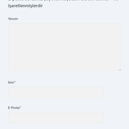
işaretlenmişlerdir
Yorum
İsim*
E-Posta*