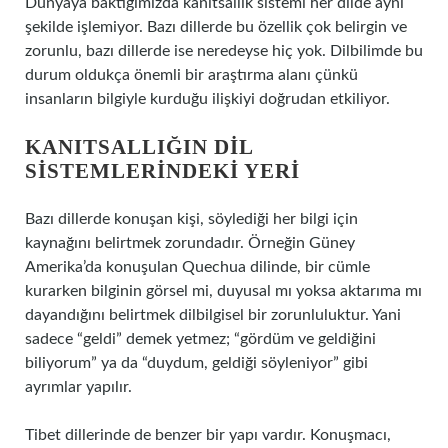
Dünyaya baktığımızda kanıtsallık sistemi her dilde aynı
şekilde işlemiyor. Bazı dillerde bu özellik çok belirgin ve
zorunlu, bazı dillerde ise neredeyse hiç yok. Dilbilimde bu
durum oldukça önemli bir araştırma alanı çünkü
insanların bilgiyle kurduğu ilişkiyi doğrudan etkiliyor.
KANITSALLIĞIN DIL
SISTEMLERINDEKI YERI
Bazı dillerde konuşan kişi, söylediği her bilgi için
kaynağını belirtmek zorundadır. Örneğin Güney
Amerika’da konuşulan Quechua dilinde, bir cümle
kurarken bilginin görsel mi, duyusal mı yoksa aktarıma mı
dayandığını belirtmek dilbilgisel bir zorunluluktur. Yani
sadece “geldi” demek yetmez; “gördüm ve geldiğini
biliyorum” ya da “duydum, geldiği söyleniyor” gibi
ayrımlar yapılır.
Tibet dillerinde de benzer bir yapı vardır. Konuşmacı,