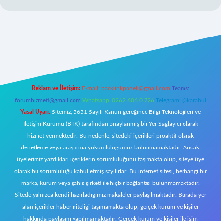
t
Reklam ve İletişim:
E-mail:
backlinkpaneli@gmail.com
Teams:
forumhizmeti@gmail.com
Whatsapp: 0262 606 0 726
Telegram: @karabul
Yasal Uyarı:
Sitemiz, 5651 Sayılı Kanun gereğince Bilgi Teknolojileri ve
İletişim Kurumu (BTK) tarafından onaylanmış bir Yer Sağlayıcı olarak
hizmet vermektedir. Bu nedenle, sitedeki içerikleri proaktif olarak
denetleme veya araştırma yükümlülüğümüz bulunmamaktadır. Ancak,
üyelerimiz yazdıkları içeriklerin sorumluluğunu taşımakta olup, siteye üye
olarak bu sorumluluğu kabul etmiş sayılırlar. Bu internet sitesi, herhangi bir
marka, kurum veya şahıs şirketi ile hiçbir bağlantısı bulunmamaktadır.
Sitede yalnızca kendi hazırladığımız makaleler paylaşılmaktadır. Burada yer
alan içerikler haber niteliği taşımamakta olup, gerçek kurum ve kişiler
hakkında paylaşım yapılmamaktadır. Gerçek kurum ve kişiler ile isim