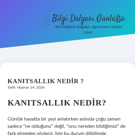
Bilgi Dalgası Günlüğü
menüyü
aç
Yeni bilgilerle dalgalan, öğrenmenin keyfini
çıkar!
Anasayfa
Gizlilik
Politikası
Yasal Uyarı
KANITSALLIK NEDIR ?
Tarih: Haziran 14, 2026
Hakkımızda
KANITSALLIK NEDIR?
Günlük hayatta bir şeyi anlatırken aslında çoğu zaman
sadece “ne olduğunu” değil, “onu nereden bildiğimizi” de
fark etmeden söyleriz. İşte bu durum dilbilimde