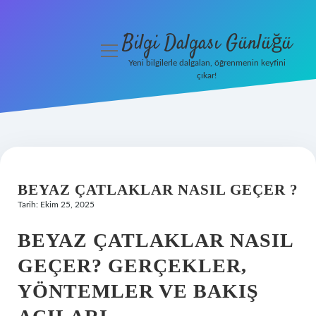
Bilgi Dalgası Günlüğü
menüyü
aç
Yeni bilgilerle dalgalan, öğrenmenin keyfini
çıkar!
Anasayfa
Gizlilik
Politikası
Yasal Uyarı
BEYAZ ÇATLAKLAR NASIL GEÇER ?
Tarih: Ekim 25, 2025
Hakkımızda
BEYAZ ÇATLAKLAR NASIL
GEÇER? GERÇEKLER,
YÖNTEMLER VE BAKIŞ