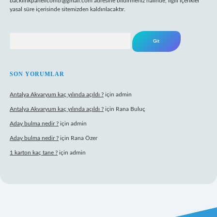
backlinkpanelicomtr@gmail.com
adresine bildirmeniz halinde, ilgili içerikler
yasal süre içerisinde sitemizden kaldırılacaktır.
Arama
SON YORUMLAR
Antalya Akvaryum kaç yılında açıldı ?
için
admin
Antalya Akvaryum kaç yılında açıldı ?
için
Rana Buluç
Aday bulma nedir ?
için
admin
Aday bulma nedir ?
için
Rana Özer
1 karton kaç tane ?
için
admin
et