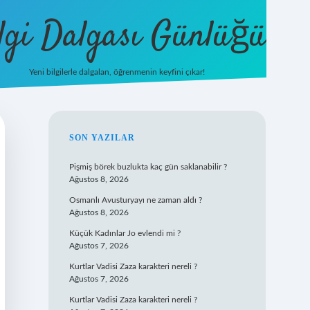
lgi Dalgası Günlüğü
Yeni bilgilerle dalgalan, öğrenmenin keyfini çıkar!
tulipbet
SIDEBAR
SON YAZILAR
Pişmiş börek buzlukta kaç gün saklanabilir ?
Ağustos 8, 2026
Osmanlı Avusturyayı ne zaman aldı ?
Ağustos 8, 2026
Küçük Kadınlar Jo evlendi mi ?
Ağustos 7, 2026
Kurtlar Vadisi Zaza karakteri nereli ?
Ağustos 7, 2026
Kurtlar Vadisi Zaza karakteri nereli ?