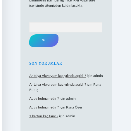
bildirmeniz halinde, ilgili içerikler yasal süre
içerisinde sitemizden kaldırılacaktır.
Arama
SON YORUMLAR
Antalya Akvaryum kaç yılında açıldı ?
için
admin
Antalya Akvaryum kaç yılında açıldı ?
için
Rana
Buluç
Aday bulma nedir ?
için
admin
Aday bulma nedir ?
için
Rana Özer
1 karton kaç tane ?
için
admin