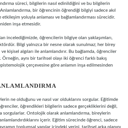
ırma süreci, bilgilerin nasıl edinildiğini ve bu bilgilerin
ır. Anlamlandırma, bir öğrencinin öğrendiği bilgiyi sadece akıl
 etkileşim yoluyla anlaması ve bağlamlandırması sürecidir.
eniden inşa etmesidir.
n incelediğimizde, öğrencilerin bilgiye olan yaklaşımları,
ktördür. Bilgi yalnızca bir nesne olarak sunulmaz; her birey
e kişisel algıları ile anlamlandırır. Bu bağlamda, öğrenciler
 Örneğin, aynı bir tarihsel olayı iki öğrenci farklı bakış
in epistemolojik çerçevesine göre anlamın inşa edilmesinden
 ANLAMLANDIRMA
şeylerin ne olduğunu ve nasıl var olduklarını sorgular. Eğitimde
enciler, öğrendikleri bilgilerin sadece gerçekliklerini değil,
a sorgularlar. Ontolojik olarak anlamlandırma, bireylerin
ıl anlamlandırdıklarını içerir. Eğitim sürecinde öğrenci, sadece
amın toplumsal yapılar içindeki yerini, tarihsel arka planını