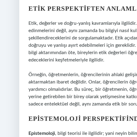
ETIK PERSPEKTIFTEN ANLAM
Etik, değerler ve doğru-yanlış kavramlarıyla ilgilidi
edinmelerini değil, aynı zamanda bu bilgiyi nasıl k
şekillendireceklerini de sorgulamaktadır. Etik açıd
doğruyu ve yanlışı ayırt edebilmeleri için gereklidir.
bilgi aktarımından öte, bireylerin etik değerleri öğ
edeceklerini keşfetmeleriyle ilgilidir.
Örneğin, öğretmenlerin, öğrencilerinin ahlaki geliş
aktarmaktan ibaret değildir. Onlar, öğrencilerin öğr
yardımcı olmalıdırlar. Bu süreç, bir öğretmenin, öğr
yerine getirebilen bir birey olarak yetişmesine kat
sadece entelektüel değil, aynı zamanda etik bir sor
EPISTEMOLOJI PERSPEKTIFI
Epistemoloji
, bilgi teorisi ile ilgilidir; yani neyin b