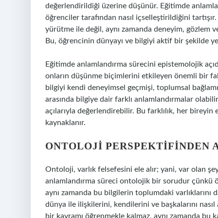
değerlendirildiği üzerine düşünür. Eğitimde anlamland
öğrenciler tarafından nasıl içselleştirildiğini tartış
yürütme ile değil, aynı zamanda deneyim, gözlem ve
Bu, öğrencinin dünyayı ve bilgiyi aktif bir şekilde y
Eğitimde anlamlandırma sürecini epistemolojik açıda
onların düşünme biçimlerini etkileyen önemli bir fa
bilgiyi kendi deneyimsel geçmişi, toplumsal bağlamı v
arasında bilgiye dair farklı anlamlandırmalar olabilir.
açılarıyla değerlendirebilir. Bu farklılık, her birey
kaynaklanır.
ONTOLOJI PERSPEKTIFINDEN
Ontoloji, varlık felsefesini ele alır; yani, var olan 
anlamlandırma süreci ontolojik bir sorudur çünkü öğr
aynı zamanda bu bilgilerin toplumdaki varlıklarını d
dünya ile ilişkilerini, kendilerini ve başkalarını nas
bir kavramı öğrenmekle kalmaz, aynı zamanda bu kavr