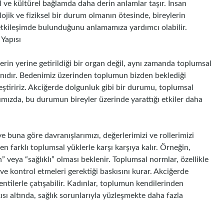
 ve kültürel bağlamda daha derin anlamlar taşır. İnsan
lojik ve fiziksel bir durum olmanın ötesinde, bireylerin
l etkileşimde bulunduğunu anlamamıza yardımcı olabilir.
 Yapısı
lerin yerine getirildiği bir organ değil, aynı zamanda toplumsal
lanıdır. Bedenimiz üzerinden toplumun bizden beklediği
leştiririz. Akciğerde dolgunluk gibi bir durumu, toplumsal
ğımızda, bu durumun bireyler üzerinde yarattığı etkiler daha
ve buna göre davranışlarımızı, değerlerimizi ve rollerimizi
en farklı toplumsal yüklerle karşı karşıya kalır. Örneğin,
” veya “sağlıklı” olması beklenir. Toplumsal normlar, özellikle
ve kontrol etmeleri gerektiği baskısını kurar. Akciğerde
entilerle çatışabilir. Kadınlar, toplumun kendilerinden
ısı altında, sağlık sorunlarıyla yüzleşmekte daha fazla