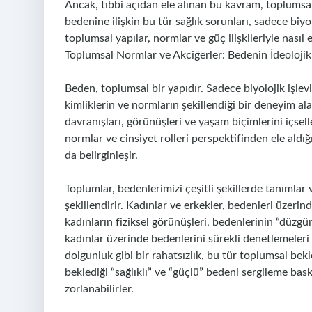
Ancak, tıbbi açıdan ele alınan bu kavram, toplumsal
bedenine ilişkin bu tür sağlık sorunları, sadece biyo
toplumsal yapılar, normlar ve güç ilişkileriyle nası
Toplumsal Normlar ve Akciğerler: Bedenin İdeolojik
Beden, toplumsal bir yapıdır. Sadece biyolojik işlev
kimliklerin ve normların şekillendiği bir deneyim a
davranışları, görünüşleri ve yaşam biçimlerini içsel
normlar ve cinsiyet rolleri perspektifinden ele aldı
da belirginleşir.
Toplumlar, bedenlerimizi çeşitli şekillerde tanımlar 
şekillendirir. Kadınlar ve erkekler, bedenleri üzerind
kadınların fiziksel görünüşleri, bedenlerinin “düzgün
kadınlar üzerinde bedenlerini sürekli denetlemeleri 
dolgunluk gibi bir rahatsızlık, bu tür toplumsal bekl
beklediği “sağlıklı” ve “güçlü” bedeni sergileme bask
zorlanabilirler.