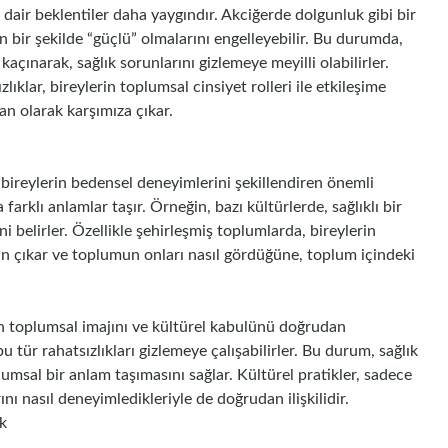
dair beklentiler daha yaygındır. Akciğerde dolgunluk gibi bir
n bir şekilde “güçlü” olmalarını engelleyebilir. Bu durumda,
açınarak, sağlık sorunlarını gizlemeye meyilli olabilirler.
lıklar, bireylerin toplumsal cinsiyet rolleri ile etkileşime
an olarak karşımıza çıkar.
 bireylerin bedensel deneyimlerini şekillendiren önemli
arklı anlamlar taşır. Örneğin, bazı kültürlerde, sağlıklı bir
i belirler. Özellikle şehirleşmiş toplumlarda, bireylerin
ktan çıkar ve toplumun onları nasıl gördüğüne, toplum içindeki
yin toplumsal imajını ve kültürel kabulünü doğrudan
bu tür rahatsızlıkları gizlemeye çalışabilirler. Bu durum, sağlık
umsal bir anlam taşımasını sağlar. Kültürel pratikler, sadece
ını nasıl deneyimledikleriyle de doğrudan ilişkilidir.
ik