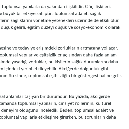
oplumsal yapılarla da yakından ilişkilidir. Güç ilişkileri,
de büyük bir etkiye sahiptir. Toplumsal adalet, sağlık
ylerin sağlıklarını yönetme yetenekleri üzerinde de etkili olur.
le düşük gelirli, eğitim düzeyi düşük ve sosyo-ekonomik olarak
lmesine ve tedaviye erişimdeki zorlukların artmasına yol açar.
plumsal yapılar ve eşitsizlikler açısından daha fazla anlam
işimde yaşadığı zorluklar, bu kişilerin sağlık durumlarını daha
um içindeki yerini etkileyebilir. Akciğerde dolgunluk gibi
anın ötesinde, toplumsal eşitsizliğin bir göstergesi haline gelir.
al anlamlar taşıyan bir durumdur. Bu yazıda, akciğerde
zamanda toplumsal yapıların, cinsiyet rollerinin, kültürel
 bir deneyim olduğunu inceledik. Beden, toplumsal adalet ve
rı, toplumsal yapılarla etkileşime girerken, bu sorunların daha