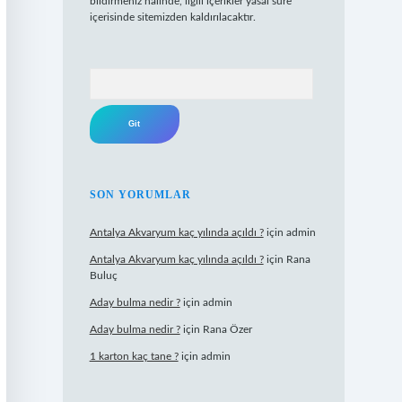
bildirmeniz halinde, ilgili içerikler yasal süre
içerisinde sitemizden kaldırılacaktır.
Arama
SON YORUMLAR
Antalya Akvaryum kaç yılında açıldı ?
için
admin
Antalya Akvaryum kaç yılında açıldı ?
için
Rana
Buluç
Aday bulma nedir ?
için
admin
Aday bulma nedir ?
için
Rana Özer
1 karton kaç tane ?
için
admin