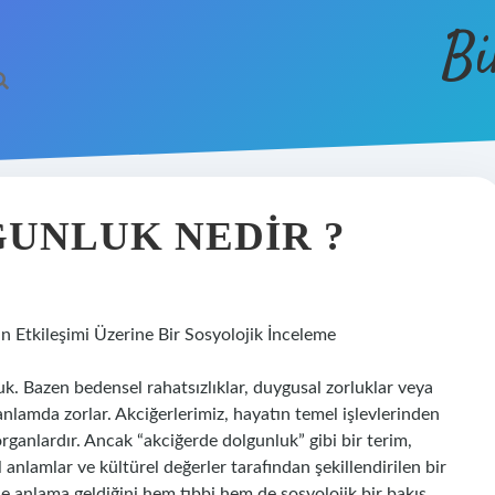
Bi
UNLUK NEDIR ?
n Etkileşimi Üzerine Bir Sosyolojik İnceleme
luk. Bazen bedensel rahatsızlıklar, duygusal zorluklar veya
anlamda zorlar. Akciğerlerimiz, hayatın temel işlevlerinden
organlardır. Ancak “akciğerde dolgunluk” gibi bir terim,
anlamlar ve kültürel değerler tarafından şekillendirilen bir
e anlama geldiğini hem tıbbi hem de sosyolojik bir bakış