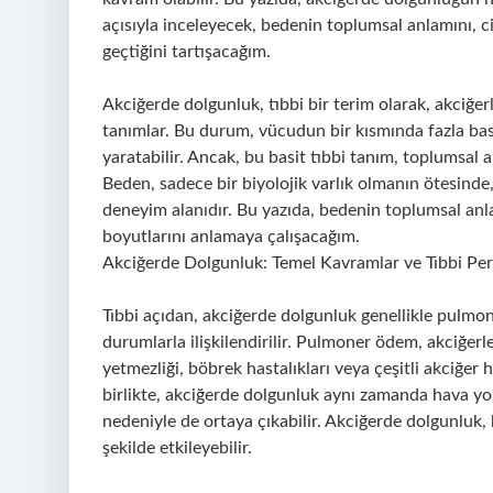
açısıyla inceleyecek, bedenin toplumsal anlamını, cinsi
geçtiğini tartışacağım.
Akciğerde dolgunluk, tıbbi bir terim olarak, akciğe
tanımlar. Bu durum, vücudun bir kısmında fazla basın
yaratabilir. Ancak, bu basit tıbbi tanım, toplumsal a
Beden, sadece bir biyolojik varlık olmanın ötesinde,
deneyim alanıdır. Bu yazıda, bedenin toplumsal an
boyutlarını anlamaya çalışacağım.
Akciğerde Dolgunluk: Temel Kavramlar ve Tıbbi Per
Tıbbi açıdan, akciğerde dolgunluk genellikle pulmone
durumlarla ilişkilendirilir. Pulmoner ödem, akciğerl
yetmezliği, böbrek hastalıkları veya çeşitli akciğer 
birlikte, akciğerde dolgunluk aynı zamanda hava yolu
nedeniyle de ortaya çıkabilir. Akciğerde dolgunluk, b
şekilde etkileyebilir.