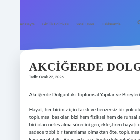
Anasayfa
Gizlilik Politikası
Yasal Uyarı
Hakkımızda
AKCIĞERDE DOLG
Tarih: Ocak 22, 2026
Akciğerde Dolgunluk: Toplumsal Yapılar ve Bireyleri
Hayat, her birimiz için farklı ve benzersiz bir yolcu
toplumsal baskılar, bizi hem fiziksel hem de ruhsal 
biri olan nefes alma sürecini gerçekleştiren hayati 
sadece tıbbi bir tanımlama olmaktan öte, toplumsal 
kavram olabilir. Bu yazıda, akciğerde dolgunluğun n