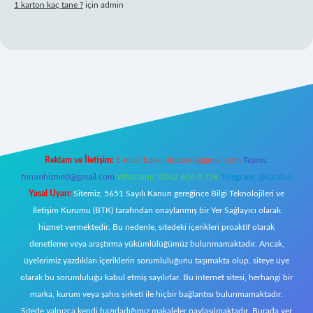
1 karton kaç tane ?
için
admin
tulipbet
Reklam ve İletişim:
E-mail:
backlinkpaneli@gmail.com
Teams:
forumhizmeti@gmail.com
Whatsapp: 0262 606 0 726
Telegram: @karabul
Yasal Uyarı:
Sitemiz, 5651 Sayılı Kanun gereğince Bilgi Teknolojileri ve
İletişim Kurumu (BTK) tarafından onaylanmış bir Yer Sağlayıcı olarak
hizmet vermektedir. Bu nedenle, sitedeki içerikleri proaktif olarak
denetleme veya araştırma yükümlülüğümüz bulunmamaktadır. Ancak,
üyelerimiz yazdıkları içeriklerin sorumluluğunu taşımakta olup, siteye üye
olarak bu sorumluluğu kabul etmiş sayılırlar. Bu internet sitesi, herhangi bir
marka, kurum veya şahıs şirketi ile hiçbir bağlantısı bulunmamaktadır.
Sitede yalnızca kendi hazırladığımız makaleler paylaşılmaktadır. Burada yer