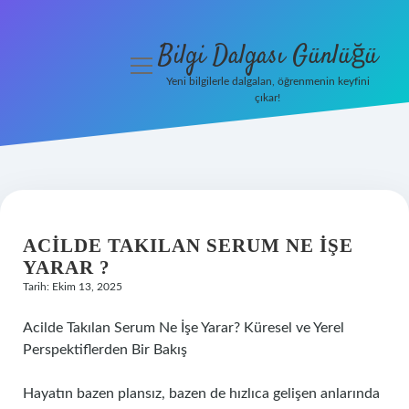
Bilgi Dalgası Günlüğü
menüyü
aç
Yeni bilgilerle dalgalan, öğrenmenin keyfini
çıkar!
Anasayfa
Gizlilik
Politikası
Yasal Uyarı
ACILDE TAKILAN SERUM NE IŞE
YARAR ?
Hakkımızda
Tarih: Ekim 13, 2025
Acilde Takılan Serum Ne İşe Yarar? Küresel ve Yerel
Perspektiflerden Bir Bakış
Hayatın bazen plansız, bazen de hızlıca gelişen anlarında