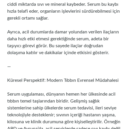
ciddi miktarda sıvı ve mineral kaybeder. Serum bu kaybı
hızla telafi eder, organların işlevlerini sürdürebilmesi için
gerekli ortamı sağlar.
Ayrıca, acil durumlarda damar yolundan verilen ilaçların
daha hızlı etki etmesi gerektiğinde serum, adeta bir
taşıyıcı görevi görür. Bu sayede ilaçlar doğrudan
dolaşıma katılır ve dakikalar içinde etkisini gösterir.
—
Küresel Perspektif: Modern Tıbbın Evrensel Müdahalesi
Serum uygulaması, dünyanın hemen her ülkesinde acil
tıbbın temel taşlarından biridir. Gelişmiş sağlık
sistemlerine sahip ülkelerde serum tedavisi, ileri seviye
teknolojiyle desteklenir; sıvının içeriği hastanın yaşına,
kilosuna ve klinik durumuna göre kişiselleştirilir. Örneğin
ABD ve Avrupa’da, acil servislerde sadece sıvı kaybı değil,