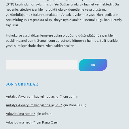
(BTK) tarafından onaylanmış bir Yer Sağlayıcı olarak hizmet vermektedir. Bu
nedenle, sitedeki içerikleri proaktif olarak denetleme veya araştırma
yükümlülüğümüz bulunmamaktadır. Ancak, üyelerimiz yazdıkları içeriklerin
sorumluluğunu taşımakta olup, siteye üye olarak bu sorumluluğu kabul etmiş
sayılırlar.
Hukuka ve yasal düzenlemelere aykırı olduğunu düşündüğünüz içerikleri,
backlinkpanelicomtr@gmail.com
adresine bildirmeniz halinde, ilgili içerikler
yasal süre içerisinde sitemizden kaldırılacaktır.
Arama
SON YORUMLAR
Antalya Akvaryum kaç yılında açıldı ?
için
admin
Antalya Akvaryum kaç yılında açıldı ?
için
Rana Buluç
Aday bulma nedir ?
için
admin
Aday bulma nedir ?
için
Rana Özer