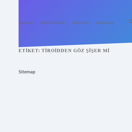
Anasayfa
Gizlilik Politikası
Yasal Uyarı
Hakkımızda
ETIKET:
TIROIDDEN GÖZ ŞIŞER MI
Sitemap