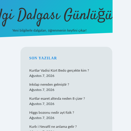
lgi Dalgası Günlüğü
Yeni bilgilerle dalgalan, öğrenmenin keyfini çıkar!
tulipbet
SIDEBAR
SON YAZILAR
Kurtlar Vadisi Kürt Bedo gerçekte kim ?
Ağustos 7, 2026
Inkılap nereden gelmiştir ?
Ağustos 7, 2026
Kurtlar esaret altında neden 8 çizer ?
Ağustos 7, 2026
Higgs bozonu nedir ayt fizik ?
Ağustos 7, 2026
Kurb i Nevafil ne anlama gelir ?