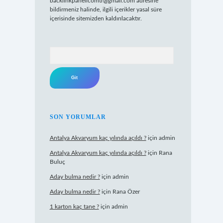
backlinkpanelicomtr@gmail.com
adresine
bildirmeniz halinde, ilgili içerikler yasal süre
içerisinde sitemizden kaldırılacaktır.
Arama
SON YORUMLAR
Antalya Akvaryum kaç yılında açıldı ?
için
admin
Antalya Akvaryum kaç yılında açıldı ?
için
Rana
Buluç
Aday bulma nedir ?
için
admin
Aday bulma nedir ?
için
Rana Özer
1 karton kaç tane ?
için
admin