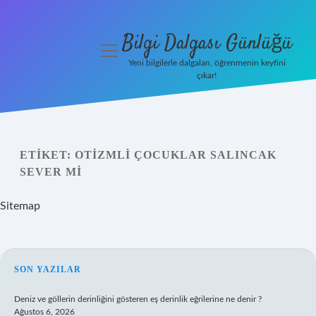
Bilgi Dalgası Günlüğü
menüyü
aç
Yeni bilgilerle dalgalan, öğrenmenin keyfini
çıkar!
Anasayfa
Gizlilik
Politikası
ETIKET:
OTIZMLI ÇOCUKLAR SALINCAK
SEVER MI
Yasal Uyarı
Sitemap
Hakkımızda
SIDEBAR
SON YAZILAR
Deniz ve göllerin derinliğini gösteren eş derinlik eğrilerine ne denir ?
Ağustos 6, 2026