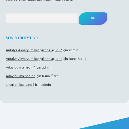
Arama
SON YORUMLAR
Antalya Akvaryum kaç yılında açıldı ?
için
admin
Antalya Akvaryum kaç yılında açıldı ?
için
Rana Buluç
Aday bulma nedir ?
için
admin
Aday bulma nedir ?
için
Rana Özer
1 karton kaç tane ?
için
admin
ipbet