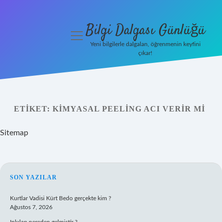
Bilgi Dalgası Günlüğü
menüyü
aç
Yeni bilgilerle dalgalan, öğrenmenin keyfini
çıkar!
Anasayfa
Gizlilik
Politikası
ETIKET:
KIMYASAL PEELING ACI VERIR MI
Yasal Uyarı
Sitemap
Hakkımızda
SIDEBAR
SON YAZILAR
Kurtlar Vadisi Kürt Bedo gerçekte kim ?
Ağustos 7, 2026