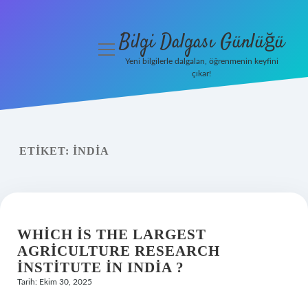
Bilgi Dalgası Günlüğü
menüyü
aç
Yeni bilgilerle dalgalan, öğrenmenin keyfini
çıkar!
Anasayfa
Gizlilik
Politikası
ETIKET:
INDIA
Yasal Uyarı
Hakkımızda
WHICH IS THE LARGEST
AGRICULTURE RESEARCH
INSTITUTE IN INDIA ?
Tarih: Ekim 30, 2025