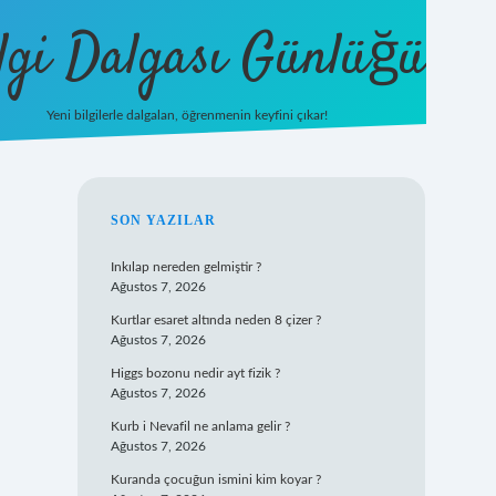
lgi Dalgası Günlüğü
Yeni bilgilerle dalgalan, öğrenmenin keyfini çıkar!
tulipbet
SIDEBAR
SON YAZILAR
Inkılap nereden gelmiştir ?
Ağustos 7, 2026
Kurtlar esaret altında neden 8 çizer ?
Ağustos 7, 2026
Higgs bozonu nedir ayt fizik ?
Ağustos 7, 2026
Kurb i Nevafil ne anlama gelir ?
Ağustos 7, 2026
Kuranda çocuğun ismini kim koyar ?