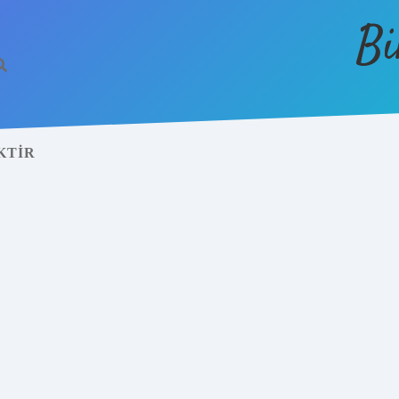
Bi
KTIR