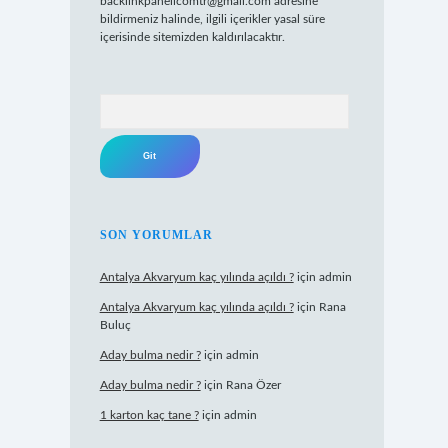
backlinkpanelicomtr@gmail.com
adresine
bildirmeniz halinde, ilgili içerikler yasal süre
içerisinde sitemizden kaldırılacaktır.
Arama
SON YORUMLAR
Antalya Akvaryum kaç yılında açıldı ?
için
admin
Antalya Akvaryum kaç yılında açıldı ?
için
Rana
Buluç
Aday bulma nedir ?
için
admin
Aday bulma nedir ?
için
Rana Özer
1 karton kaç tane ?
için
admin