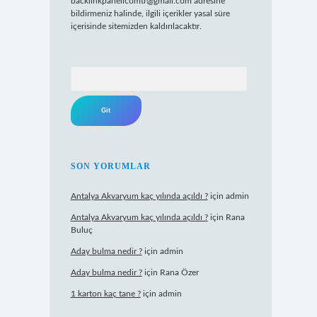
backlinkpanelicomtr@gmail.com
adresine
bildirmeniz halinde, ilgili içerikler yasal süre
içerisinde sitemizden kaldırılacaktır.
Arama
SON YORUMLAR
Antalya Akvaryum kaç yılında açıldı ?
için
admin
Antalya Akvaryum kaç yılında açıldı ?
için
Rana
Buluç
Aday bulma nedir ?
için
admin
Aday bulma nedir ?
için
Rana Özer
1 karton kaç tane ?
için
admin