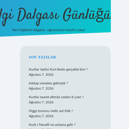
lgi Dalgası Günlüğü
Yeni bilgilerle dalgalan, öğrenmenin keyfini çıkar!
tulipbet
SIDEBAR
SON YAZILAR
Kurtlar Vadisi Kürt Bedo gerçekte kim ?
Ağustos 7, 2026
Inkılap nereden gelmiştir ?
Ağustos 7, 2026
Kurtlar esaret altında neden 8 çizer ?
Ağustos 7, 2026
Higgs bozonu nedir ayt fizik ?
Ağustos 7, 2026
Kurb i Nevafil ne anlama gelir ?