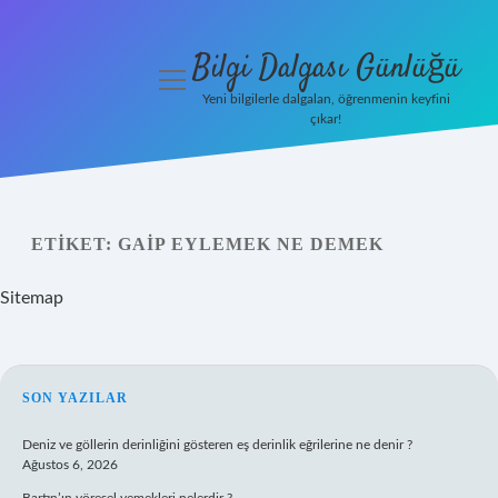
Bilgi Dalgası Günlüğü
menüyü
aç
Yeni bilgilerle dalgalan, öğrenmenin keyfini
çıkar!
Anasayfa
Gizlilik
Politikası
ETIKET:
GAIP EYLEMEK NE DEMEK
Yasal Uyarı
Sitemap
Hakkımızda
SIDEBAR
SON YAZILAR
Deniz ve göllerin derinliğini gösteren eş derinlik eğrilerine ne denir ?
Ağustos 6, 2026