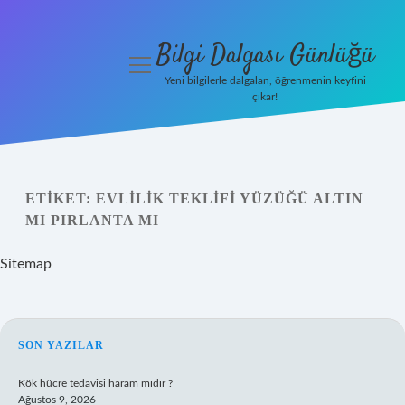
Bilgi Dalgası Günlüğü
menüyü
aç
Yeni bilgilerle dalgalan, öğrenmenin keyfini
çıkar!
Anasayfa
Gizlilik
Politikası
ETIKET:
EVLILIK TEKLIFI YÜZÜĞÜ ALTIN
MI PIRLANTA MI
Yasal Uyarı
Sitemap
Hakkımızda
SIDEBAR
SON YAZILAR
Kök hücre tedavisi haram mıdır ?
Ağustos 9, 2026