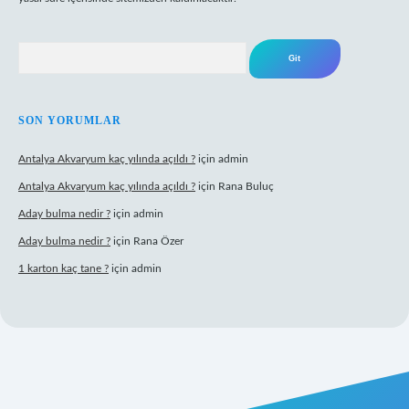
Arama
SON YORUMLAR
Antalya Akvaryum kaç yılında açıldı ?
için
admin
Antalya Akvaryum kaç yılında açıldı ?
için
Rana Buluç
Aday bulma nedir ?
için
admin
Aday bulma nedir ?
için
Rana Özer
1 karton kaç tane ?
için
admin
pbet