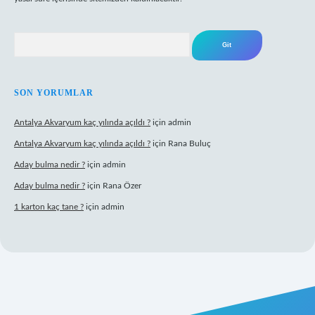
Arama
SON YORUMLAR
Antalya Akvaryum kaç yılında açıldı ?
için
admin
Antalya Akvaryum kaç yılında açıldı ?
için
Rana Buluç
Aday bulma nedir ?
için
admin
Aday bulma nedir ?
için
Rana Özer
1 karton kaç tane ?
için
admin
ulipbet