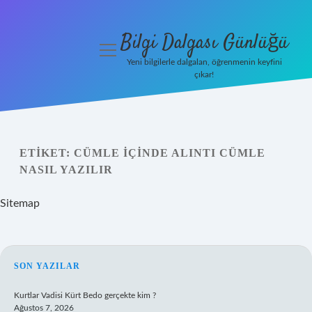
Bilgi Dalgası Günlüğü
menüyü
aç
Yeni bilgilerle dalgalan, öğrenmenin keyfini
çıkar!
Anasayfa
Gizlilik
Politikası
ETIKET:
CÜMLE IÇINDE ALINTI CÜMLE
NASIL YAZILIR
Yasal Uyarı
Sitemap
Hakkımızda
SIDEBAR
SON YAZILAR
Kurtlar Vadisi Kürt Bedo gerçekte kim ?
Ağustos 7, 2026