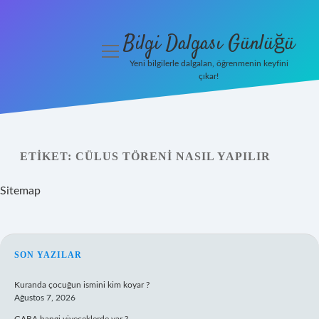
Bilgi Dalgası Günlüğü
menüyü
aç
Yeni bilgilerle dalgalan, öğrenmenin keyfini
çıkar!
Anasayfa
Gizlilik
Politikası
ETIKET:
CÜLUS TÖRENI NASIL YAPILIR
Yasal Uyarı
Sitemap
Hakkımızda
SIDEBAR
SON YAZILAR
Kuranda çocuğun ismini kim koyar ?
Ağustos 7, 2026