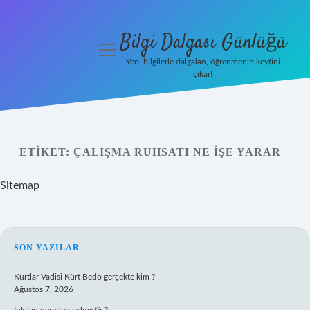
Bilgi Dalgası Günlüğü
menüyü
aç
Yeni bilgilerle dalgalan, öğrenmenin keyfini
çıkar!
Anasayfa
Gizlilik
Politikası
ETIKET:
ÇALIŞMA RUHSATI NE IŞE YARAR
Yasal Uyarı
Sitemap
Hakkımızda
SIDEBAR
SON YAZILAR
Kurtlar Vadisi Kürt Bedo gerçekte kim ?
Ağustos 7, 2026