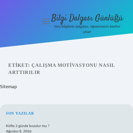
Bilgi Dalgası Günlüğü
menüyü
aç
Yeni bilgilerle dalgalan, öğrenmenin keyfini
çıkar!
Anasayfa
Gizlilik
Politikası
ETIKET:
ÇALIŞMA MOTIVASYONU NASIL
ARTTIRILIR
Yasal Uyarı
Sitemap
Hakkımızda
SIDEBAR
SON YAZILAR
Köfte 2 günde bozulur mu ?
Ağustos 8, 2026