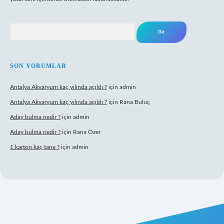
Arama
SON YORUMLAR
Antalya Akvaryum kaç yılında açıldı ?
için
admin
Antalya Akvaryum kaç yılında açıldı ?
için
Rana Buluç
Aday bulma nedir ?
için
admin
Aday bulma nedir ?
için
Rana Özer
1 karton kaç tane ?
için
admin
pbet