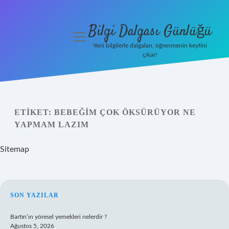
Bilgi Dalgası Günlüğü
menüyü
aç
Yeni bilgilerle dalgalan, öğrenmenin keyfini
çıkar!
Anasayfa
Gizlilik
Politikası
ETIKET:
BEBEĞIM ÇOK ÖKSÜRÜYOR NE
YAPMAM LAZIM
Yasal Uyarı
Sitemap
Hakkımızda
SIDEBAR
SON YAZILAR
Bartın’ın yöresel yemekleri nelerdir ?
Ağustos 5, 2026