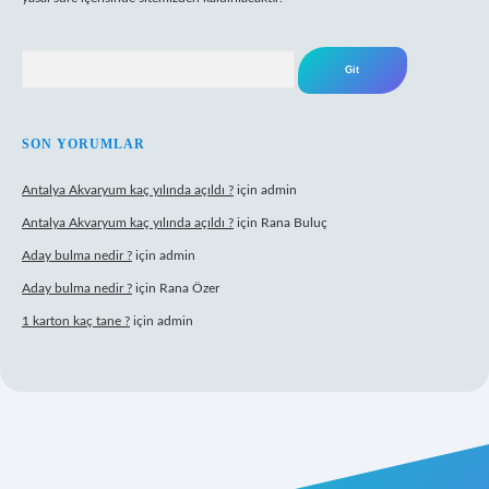
Arama
SON YORUMLAR
Antalya Akvaryum kaç yılında açıldı ?
için
admin
Antalya Akvaryum kaç yılında açıldı ?
için
Rana Buluç
Aday bulma nedir ?
için
admin
Aday bulma nedir ?
için
Rana Özer
1 karton kaç tane ?
için
admin
lipbet