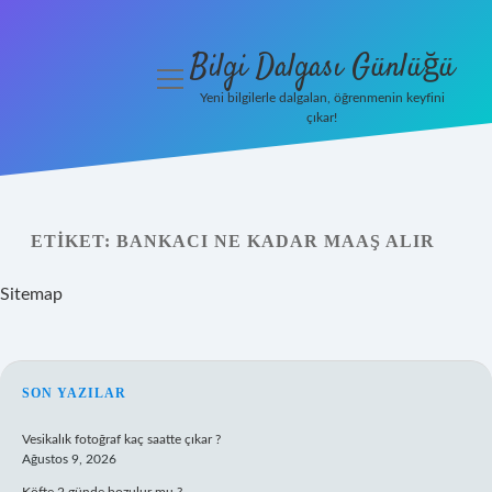
Bilgi Dalgası Günlüğü
menüyü
aç
Yeni bilgilerle dalgalan, öğrenmenin keyfini
çıkar!
Anasayfa
Gizlilik
Politikası
ETIKET:
BANKACI NE KADAR MAAŞ ALIR
Yasal Uyarı
Sitemap
Hakkımızda
SIDEBAR
SON YAZILAR
Vesikalık fotoğraf kaç saatte çıkar ?
Ağustos 9, 2026