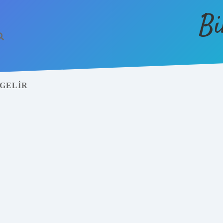
Bi
 GELIR