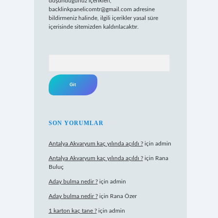
düşündüğünüz içerikleri,
backlinkpanelicomtr@gmail.com
adresine
bildirmeniz halinde, ilgili içerikler yasal süre
içerisinde sitemizden kaldırılacaktır.
Arama
SON YORUMLAR
Antalya Akvaryum kaç yılında açıldı ?
için
admin
Antalya Akvaryum kaç yılında açıldı ?
için
Rana
Buluç
Aday bulma nedir ?
için
admin
Aday bulma nedir ?
için
Rana Özer
1 karton kaç tane ?
için
admin