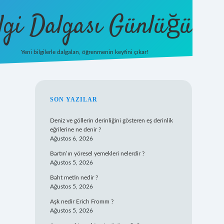
lgi Dalgası Günlüğü
Yeni bilgilerle dalgalan, öğrenmenin keyfini çıkar!
tulipbet
SIDEBAR
SON YAZILAR
Deniz ve göllerin derinliğini gösteren eş derinlik
eğrilerine ne denir ?
Ağustos 6, 2026
Bartın’ın yöresel yemekleri nelerdir ?
Ağustos 5, 2026
Baht metin nedir ?
Ağustos 5, 2026
Aşk nedir Erich Fromm ?
Ağustos 5, 2026