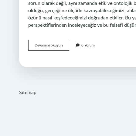
sorun olarak değil, aynı zamanda etik ve ontolojik ba
olduğu, gerçeği ne ölçüde kavrayabileceğimizi, ahlak
özünü nasıl keşfedeceğimizi doğrudan etkiler. Bu yaz
perspektiflerinden inceleyeceğiz ve bu felsefi düş
Apaçıklık
Devamını okuyun
8 Yorum
felsefe
ne
demek
?
Sitemap