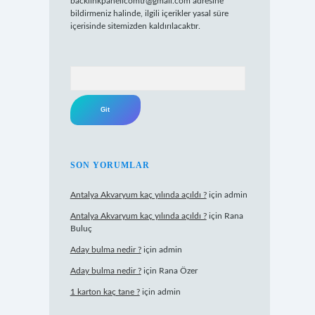
backlinkpanelicomtr@gmail.com
adresine
bildirmeniz halinde, ilgili içerikler yasal süre
içerisinde sitemizden kaldırılacaktır.
Arama
SON YORUMLAR
Antalya Akvaryum kaç yılında açıldı ?
için
admin
Antalya Akvaryum kaç yılında açıldı ?
için
Rana
Buluç
Aday bulma nedir ?
için
admin
Aday bulma nedir ?
için
Rana Özer
1 karton kaç tane ?
için
admin