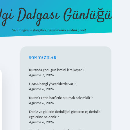
lgi Dalgası Günlüğü
Yeni bilgilerle dalgalan, öğrenmenin keyfini çıkar!
tulipbet
SIDEBAR
SON YAZILAR
Kuranda çocuğun ismini kim koyar ?
Ağustos 7, 2026
GABA hangi yiyeceklerde var ?
Ağustos 6, 2026
Kuran’ı Latin harflerle okumak caiz midir ?
Ağustos 6, 2026
Deniz ve göllerin derinliğini gösteren eş derinlik
eğrilerine ne denir ?
Ağustos 6, 2026