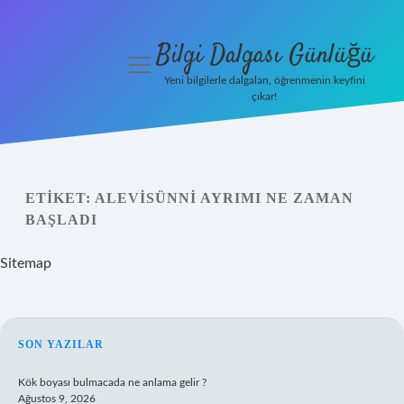
Bilgi Dalgası Günlüğü
menüyü
aç
Yeni bilgilerle dalgalan, öğrenmenin keyfini
çıkar!
Anasayfa
Gizlilik
Politikası
ETIKET:
ALEVISÜNNI AYRIMI NE ZAMAN
BAŞLADI
Yasal Uyarı
Sitemap
Hakkımızda
SIDEBAR
SON YAZILAR
Kök boyası bulmacada ne anlama gelir ?
Ağustos 9, 2026