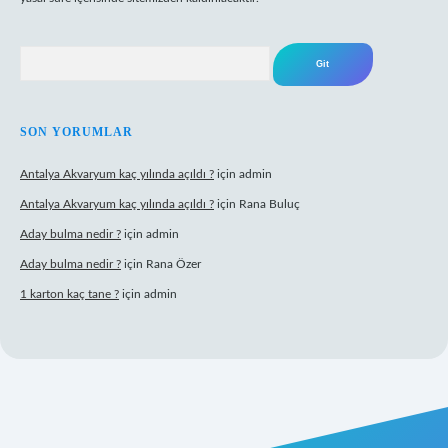
Arama
SON YORUMLAR
Antalya Akvaryum kaç yılında açıldı ?
için
admin
Antalya Akvaryum kaç yılında açıldı ?
için
Rana Buluç
Aday bulma nedir ?
için
admin
Aday bulma nedir ?
için
Rana Özer
1 karton kaç tane ?
için
admin
ulipbet