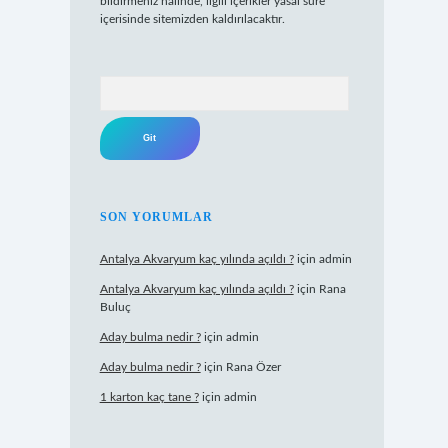
bildirmeniz halinde, ilgili içerikler yasal süre
içerisinde sitemizden kaldırılacaktır.
Arama
SON YORUMLAR
Antalya Akvaryum kaç yılında açıldı ?
için
admin
Antalya Akvaryum kaç yılında açıldı ?
için
Rana
Buluç
Aday bulma nedir ?
için
admin
Aday bulma nedir ?
için
Rana Özer
1 karton kaç tane ?
için
admin