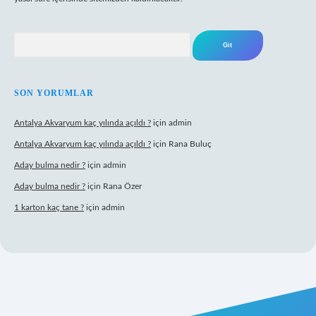
Arama
SON YORUMLAR
Antalya Akvaryum kaç yılında açıldı ?
için
admin
Antalya Akvaryum kaç yılında açıldı ?
için
Rana Buluç
Aday bulma nedir ?
için
admin
Aday bulma nedir ?
için
Rana Özer
1 karton kaç tane ?
için
admin
tulipbet