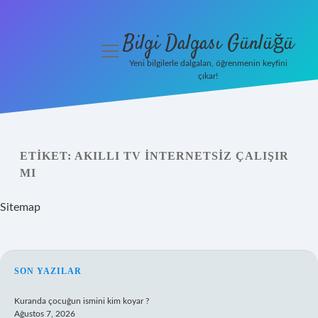
Bilgi Dalgası Günlüğü
menüyü
aç
Yeni bilgilerle dalgalan, öğrenmenin keyfini
çıkar!
Anasayfa
Gizlilik
Politikası
ETIKET:
AKILLI TV INTERNETSIZ ÇALIŞIR
MI
Yasal Uyarı
Sitemap
Hakkımızda
SIDEBAR
SON YAZILAR
Kuranda çocuğun ismini kim koyar ?
Ağustos 7, 2026